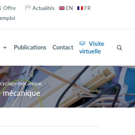
Offre
Actualités
EN
FR
’emploi
Visite
Publications
Contact
virtuelle
recyclage mécanique
ge mécanique