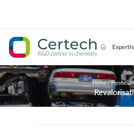
Experti
Home
/
Prestation
Revalorisat