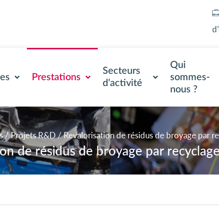
d
Qui
Secteurs
ses
Prestations
sommes-
d’activité
nous ?
s
/
Projets R&D
/
Revalorisation de résidus de broyage par 
ion de résidus de broyage par recycla