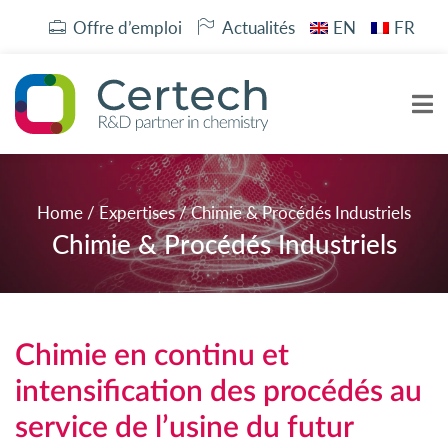
Offre d’emploi
Actualités
EN
FR
Home
/
Expertises
/
Chimie & Procédés Industriels
Chimie & Procédés Industriels
Chimie en continu et
intensification des procédés au
service de l’usine du futur