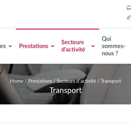
d
Qui
Secteurs
ses
Prestations
sommes-
d’activité
nous ?
Home
/
Prestations
/
Secteurs d’activité
/
Transport
Transport