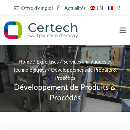
Offre d’emploi
Actualités
EN
FR
Home
/
Expertises
/
Services analytiques et
technologiques
/
Développement de Produits &
Procédés
Développement de Produits &
Procédés