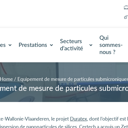
d
Qui
Secteurs
ses
Prestations
sommes-
d’activité
nous ?
Home
/
Equipement de mesure de particules submicronique
ment de mesure de particules submicr
e-Wallonie-Vlaanderen, le projet
Duratex
, dont l’objectif es
persion de nanoparticules de silices, Certech a acquis un Z