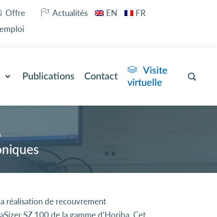
Offre
Actualités
EN
FR
’emploi
Visite
Publications
Contact
virtuelle
s
oniques
t la réalisation de recouvrement
etaSizer SZ 100 de la gamme d’Horiba. Cet